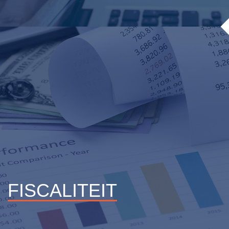
U kunt bij Accofisk terecht voor uw boekhouding van A tot Z.
Lees meer
FISCALITEIT