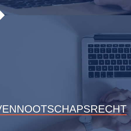
rters hebben veel vragen en wij beantwoorden ze met plezier.
Lees meer
VENNOOTSCHAPSRECHT