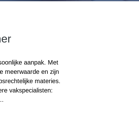
eigen zaak, eenmanszaak of vennootschap? Of u gaat van een
ner
eenmanszaak naar een vennootschap?
Lees meer
soonlijke aanpak. Met
le meerwaarde en zijn
srechtelijke materies.
re vakspecialisten:
..