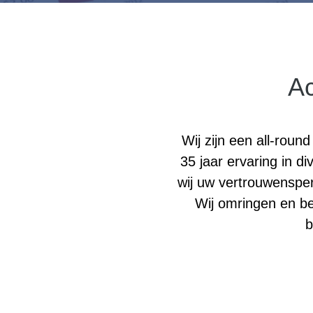
Accofisk staat u graag bij op fiscaal vlak. Zowel BTW, person
Ac
vennootschapsbelasting.
Lees meer
Wij zijn een all-rou
35 jaar ervaring in 
wij uw vertrouwensper
Wij omringen en be
b