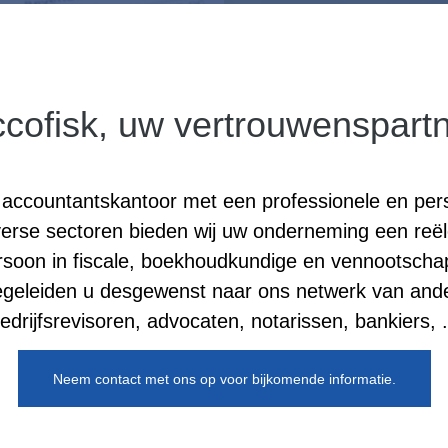
en- als
U start uw 
cofisk, uw vertrouwenspart
nd accountantskantoor met een professionele en per
diverse sectoren bieden wij uw onderneming een reë
soon in fiscale, boekhoudkundige en vennootschap
geleiden u desgewenst naar ons netwerk van ande
edrijfsrevisoren, advocaten, notarissen, bankiers, .
Neem contact met ons op voor bijkomende informatie.